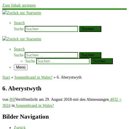
Zum Inhalt springen
Search
Suche
Suchen …
Search
Suche
Suchen …
Suche
Suchen …
Menü
Start
»
Sonnenbrand in Wales?
»
6. Aberystwyth
6. Aberystwyth
von
BS
|
Veröffentlicht am
29. August 2018
-
mit den Abmessungen
4032 ×
3024
in
Sonnenbrand in Wales?
Bilder Navigation
Zurück