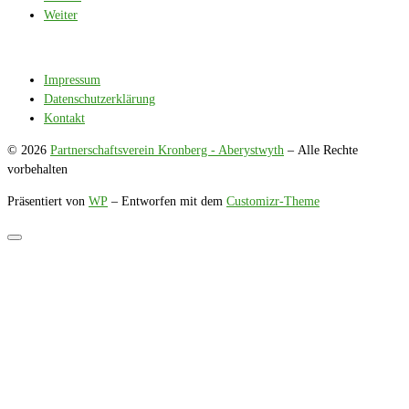
Weiter
Impressum
Datenschutzerklärung
Kontakt
© 2026
Partnerschaftsverein Kronberg - Aberystwyth
– Alle Rechte
vorbehalten
Präsentiert von
WP
– Entworfen mit dem
Customizr-Theme