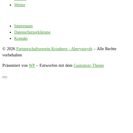
Weiter
Impressum
Datenschutzerklärung
Kontakt
© 2026
Partnerschaftsverein Kronberg - Aberystwyth
– Alle Rechte
vorbehalten
Präsentiert von
WP
– Entworfen mit dem
Customizr-Theme